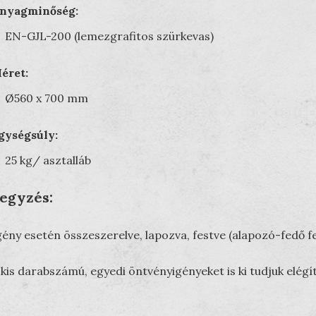
nyagminőség:
EN-GJL-200 (lemezgrafitos szürkevas)
éret:
Ø560 x 700 mm
gységsúly:
25 kg/ asztalláb
egyzés:
gény esetén összeszerelve, lapozva, festve (alapozó-fedő fe
 kis darabszámú, egyedi öntvényigényeket is ki tudjuk elégí