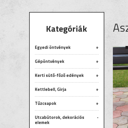
Asz
Kategóriák
Egyedi öntvények
Gépöntvények
Kerti sütő-főző edények
Ipari gépöntvények
Ipari gépöntvény
Kettlebell, Girja
Grill tárcsák
Mezőgazdasági
Grill tárcsa bordázott
gépöntvények
Tűzcsapok
Grillek
Csillaghenger
Utcabútorok, dekorációs
Kerti grill
Gyűrűs henger
elemek
Serpenyők
Cambridge henger