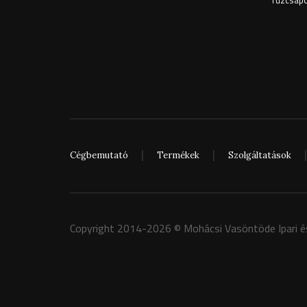
Tűzcsapok
Cégbemutató
Termékek
Szolgáltatások
Copyright 2014-2026 © Mohácsi Vasöntöde Ipari és