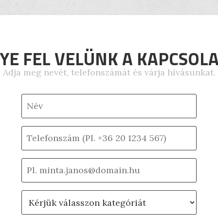
YE FEL VELÜNK A KAPCSOL
Adja meg nevét, telefonszámát és várja hívásunkat.