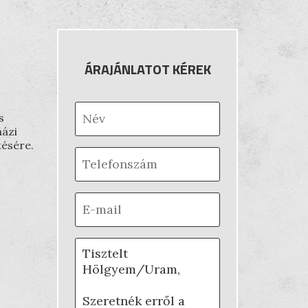
ÁRAJÁNLATOT KÉREK
s
házi
tésére.