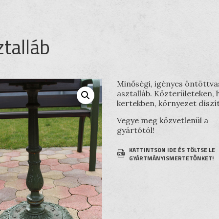
talláb
Minőségi, igényes öntöttva
asztalláb. Közterületeken, 
kertekben, környezet díszí
Vegye meg közvetlenül a
gyártótól!
KATTINTSON IDE ÉS TÖLTSE LE
GYÁRTMÁNYISMERTETŐNKET!