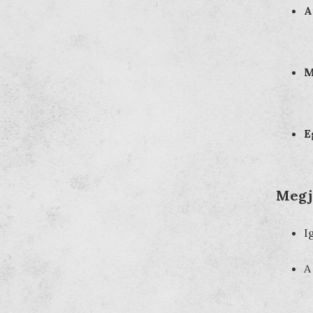
A
M
E
Megj
I
A