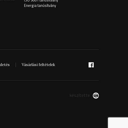
ISO 9001 tanúsítvány
Energia tanúsítvány
rdetés
Vásárlási feltételek
készítette