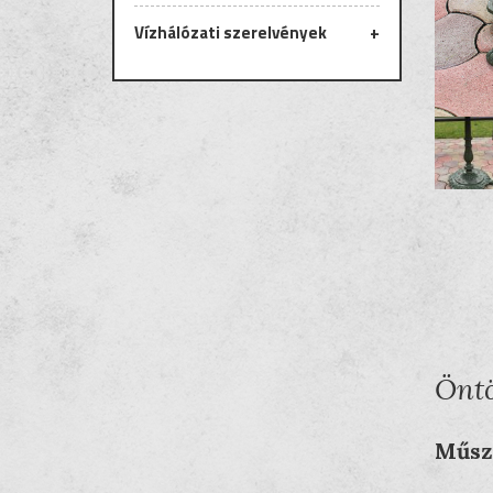
Vízhálózati szerelvények
Osztott öntvény serpenyő
560 mm
Csatlakozó idomok
Öntvény serpenyő 350 mm
T-idom
FF-idom
QN-idom
Csatornázási öntvények
Aknafedlapok
Víznyelő rácsok
Csapszekrények
Kutak
Öntö
Ejektoros kút
Műsz