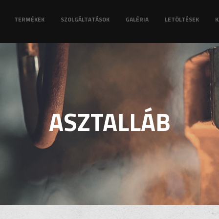
TERMÉKEK
SZOLGÁLTATÁSOK
GALÉRIA
LETÖLTÉSEK
K
ASZTALLÁB