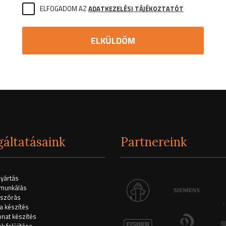
ELFOGADOM AZ
ADATKEZELÉSI TÁJÉKOZTATÓT
gáltatásaink
Partnereink
yártás
unkálás
szórás
a készítés
onat készítés