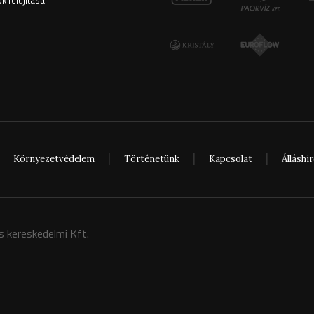
 felújítása
Környezetvédelem
Történetünk
Kapcsolat
Álláshi
 kereskedelmi Kft.