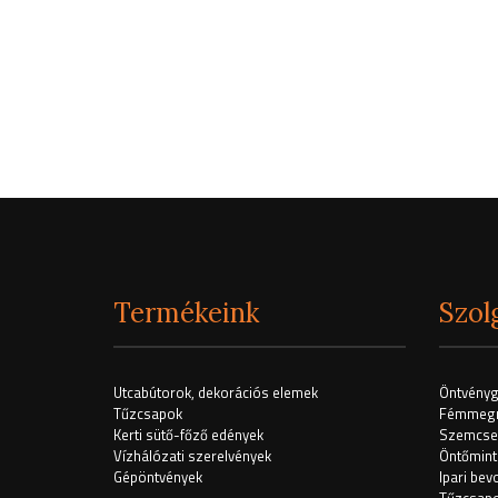
Termékeink
Szol
Utcabútorok, dekorációs elemek
Öntvényg
Tűzcsapok
Fémmegm
Kerti sütő-főző edények
Szemcse
Vízhálózati szerelvények
Öntőmint
Gépöntvények
Ipari bev