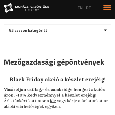
Egyedi öntvények
Gépöntvények
Mezőgazdasági gépöntvények
Ipari gépöntvények
Ipari gépöntvény
Black Friday akció a készlet erejéig!
Mezőgazdasági gépöntvények
Vásároljon csillag,- és cambridge hengert akciós
Csillaghenger
áron, -10% kedvezménnyel a készlet erejéig!
Árlistánkért kattintson
ide
vagy kérje ajánlatunkat az
Gyűrűs henger
alábbi elérhetőségek egyikén:
Cambridge henger