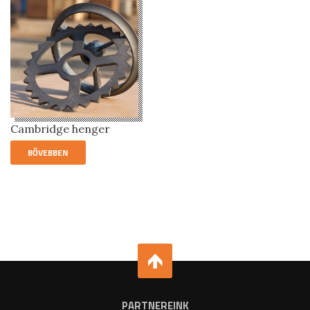
Víznyelő rácsok
Csapszekrények
Kutak
Ejektoros kút
Cambridge henger
BŐVEBBEN
PARTNEREINK