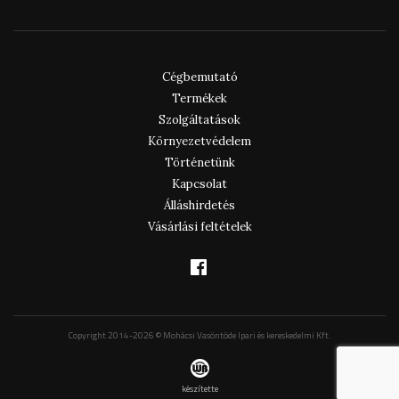
Cégbemutató
Termékek
Szolgáltatások
Környezetvédelem
Történetünk
Kapcsolat
Álláshirdetés
Vásárlási feltételek
Copyright 2014-2026 © Mohácsi Vasöntöde Ipari és kereskedelmi Kft.
készítette