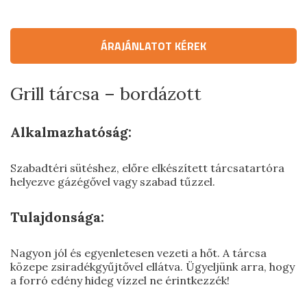
Aknafedlapok
Víznyelő rácsok
ÁRAJÁNLATOT KÉREK
Csapszekrények
Kutak
Grill tárcsa – bordázott
Ejektoros kút
Alkalmazhatóság:
Szabadtéri sütéshez, előre elkészített tárcsatartóra
helyezve gázégővel vagy szabad tűzzel.
Tulajdonsága:
Nagyon jól és egyenletesen vezeti a hőt. A tárcsa
közepe zsiradékgyűjtővel ellátva. Ügyeljünk arra, hogy
a forró edény hideg vízzel ne érintkezzék!