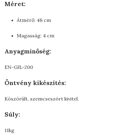
Méret:
Átmérő: 48 cm
Magasság: 4 cm
Anyagminőség:
EN-GJL-200
Öntvény kikészítés:
Köszörült, szemcseszórt kivitel.
Súly:
11kg