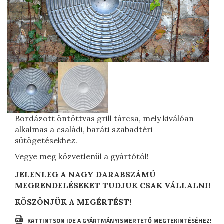
Osztott öntvény serpenyő 560 mm
Öntvény serpenyő 350 mm
Kettlebell, Girja
Tűzcsapok
Utcabútorok, dekorációs elemek
Bordázott öntöttvas grill tárcsa, mely kiválóan
alkalmas a családi, baráti szabadtéri
Vízhálózati szerelvények
sütögetésekhez.
Csatlakozó idomok
Vegye meg közvetlenül a gyártótól!
T-idom
JELENLEG A NAGY DARABSZÁMÚ
MEGRENDELÉSEKET TUDJUK CSAK VÁLLALNI!
FF-idom
KÖSZÖNJÜK A MEGÉRTÉST!
QN-idom
Csatornázási öntvények
KATTINTSON IDE A GYÁRTMÁNYISMERTETŐ MEGTEKINTÉSÉHEZ!