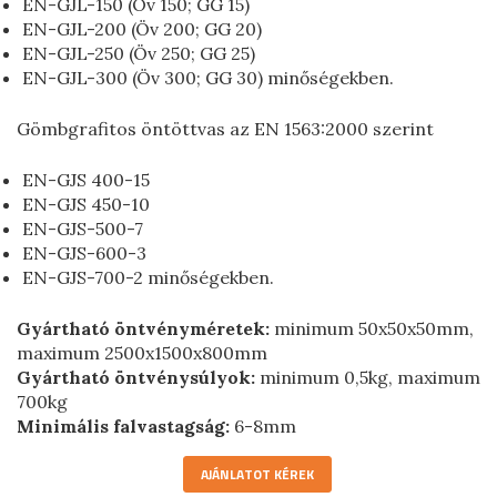
EN-GJL-150 (Öv 150; GG 15)
EN-GJL-200 (Öv 200; GG 20)
EN-GJL-250 (Öv 250; GG 25)
EN-GJL-300 (Öv 300; GG 30) minőségekben.
Gömbgrafitos öntöttvas az EN 1563:2000 szerint
EN-GJS 400-15
EN-GJS 450-10
EN-GJS-500-7
EN-GJS-600-3
EN-GJS-700-2 minőségekben.
Gyártható öntvényméretek:
minimum 50x50x50mm,
maximum 2500x1500x800mm
Gyártható öntvénysúlyok:
minimum 0,5kg, maximum
700kg
Minimális falvastagság:
6-8mm
AJÁNLATOT KÉREK