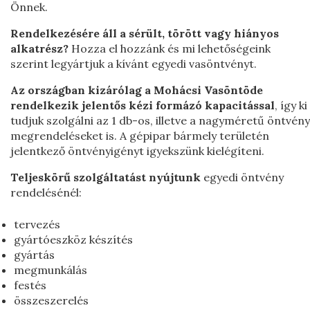
Önnek.
Rendelkezésére áll a sérült, törött vagy hiányos
alkatrész?
Hozza el hozzánk és mi lehetőségeink
szerint legyártjuk a kívánt egyedi vasöntvényt.
Az országban kizárólag a Mohácsi Vasöntöde
rendelkezik jelentős kézi formázó kapacitással
, így ki
tudjuk szolgálni az 1 db-os, illetve a nagyméretű öntvény
megrendeléseket is. A gépipar bármely területén
jelentkező öntvényigényt igyekszünk kielégíteni.
Teljeskörű szolgáltatást nyújtunk
egyedi öntvény
rendelésénél:
tervezés
gyártóeszköz készítés
gyártás
megmunkálás
festés
összeszerelés