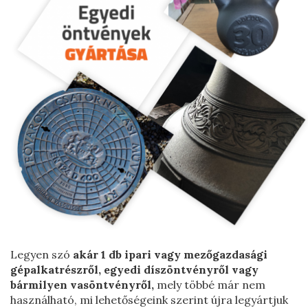
Vízhálózati szerelvények
Osztott öntvény serpenyő 560 mm
Csatlakozó idomok
Öntvény serpenyő 350 mm
T-idom
FF-idom
QN-idom
Csatornázási öntvények
Aknafedlapok
Víznyelő rácsok
Csapszekrények
Kutak
Ejektoros kút
Legyen szó
akár 1 db ipari vagy mezőgazdasági
gépalkatrészről, egyedi díszöntvényről vagy
bármilyen vasöntvényről,
mely többé már nem
használható, mi lehetőségeink szerint újra legyártjuk