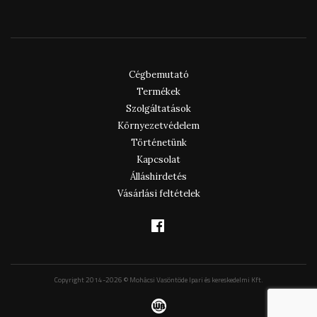
Cégbemutató
Termékek
Szolgáltatások
Környezetvédelem
Történetünk
Kapcsolat
Álláshirdetés
Vásárlási feltételek
Copyright 2014-2026 © Mohácsi Vasöntöde Ipari és kereskedelmi Kft.