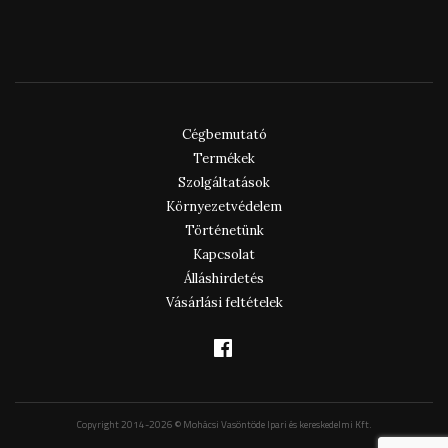
Cégbemutató
Termékek
Szolgáltatások
Környezetvédelem
Történetünk
Kapcsolat
Álláshirdetés
Vásárlási feltételek
Copyright 2014-2026 © Mohácsi Vasöntöde Ipari és kereskedelmi Kft.