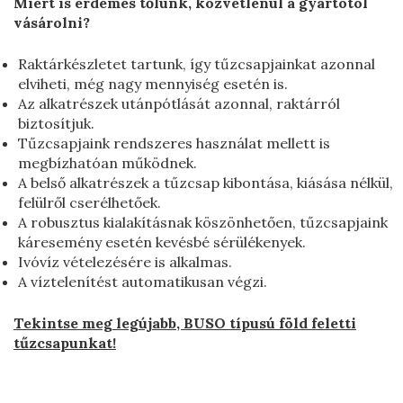
Miért is érdemes tőlünk, közvetlenül a gyártótól
Vízhálózati szerelvények
vásárolni?
Osztott öntvény serpenyő 560 mm
Csatlakozó idomok
Öntvény serpenyő 350 mm
Raktárkészletet tartunk, így tűzcsapjainkat azonnal
elviheti, még nagy mennyiség esetén is.
T-idom
Az alkatrészek utánpótlását azonnal, raktárról
FF-idom
biztosítjuk.
Tűzcsapjaink rendszeres használat mellett is
QN-idom
megbízhatóan működnek.
Csatornázási öntvények
A belső alkatrészek a tűzcsap kibontása, kiásása nélkül,
felülről cserélhetőek.
Aknafedlapok
A robusztus kialakításnak köszönhetően, tűzcsapjaink
Víznyelő rácsok
káresemény esetén kevésbé sérülékenyek.
Ivóvíz vételezésére is alkalmas.
Csapszekrények
A víztelenítést automatikusan végzi.
Kutak
Ejektoros kút
Tekintse meg legújabb, BUSO típusú föld feletti
tűzcsapunkat!