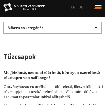
Egyedi öntvények
Gépöntvények
Tűzcsapok
Kerti sütő-főző edények
Ipari gépöntvények
Ipari gépöntvény
Megbízható, azonnal elérhető, könnyen szerelhető
Kettlebell, Girja
Grill tárcsák
tűzcsapra van szüksége?
Mezőgazdasági gépöntvények
Grill tárcsa bordázott
Tűzcsapok
Csillaghenger
Öntvényházas és acélházas föld feletti, illetve föld alatti
Grillek
tűzcsapjainkat szakértelmünkkel, több, mint 60 éves
Gyűrűs henger
Utcabútorok, dekorációs elemek
szakmai tapasztalatunkkal állítjuk elő.
Kerti grill
Cambridge henger
Serpenyők